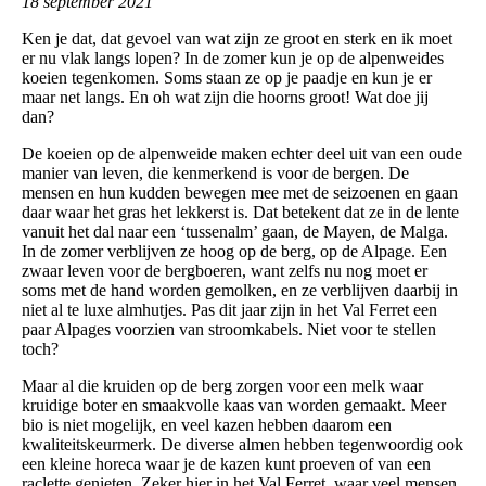
18 september 2021
Ken je dat, dat gevoel van wat zijn ze groot en sterk en ik moet
er nu vlak langs lopen? In de zomer kun je op de alpenweides
koeien tegenkomen. Soms staan ze op je paadje en kun je er
maar net langs. En oh wat zijn die hoorns groot! Wat doe jij
dan?
De koeien op de alpenweide maken echter deel uit van een oude
manier van leven, die kenmerkend is voor de bergen. De
mensen en hun kudden bewegen mee met de seizoenen en gaan
daar waar het gras het lekkerst is. Dat betekent dat ze in de lente
vanuit het dal naar een ‘tussenalm’ gaan, de Mayen, de Malga.
In de zomer verblijven ze hoog op de berg, op de Alpage. Een
zwaar leven voor de bergboeren, want zelfs nu nog moet er
soms met de hand worden gemolken, en ze verblijven daarbij in
niet al te luxe almhutjes. Pas dit jaar zijn in het Val Ferret een
paar Alpages voorzien van stroomkabels. Niet voor te stellen
toch?
Maar al die kruiden op de berg zorgen voor een melk waar
kruidige boter en smaakvolle kaas van worden gemaakt. Meer
bio is niet mogelijk, en veel kazen hebben daarom een
kwaliteitskeurmerk. De diverse almen hebben tegenwoordig ook
een kleine horeca waar je de kazen kunt proeven of van een
raclette genieten. Zeker hier in het Val Ferret, waar veel mensen