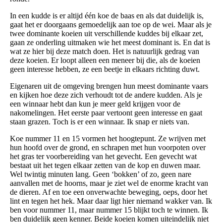
In een kudde is er altijd één koe de baas en als dat duidelijk is,
gaat het er doorgaans gemoedelijk aan toe op de wei. Maar als je
twee dominante koeien uit verschillende kuddes bij elkaar zet,
gaan ze onderling uitmaken wie het meest dominant is. En dat is
wat ze hier bij deze match doen. Het is natuurlijk gedrag van
deze koeien. Er loopt alleen een meneer bij die, als de koeien
geen interesse hebben, ze een beetje in elkaars richting duwt.
Eigenaren uit de omgeving brengen hun meest dominante vaars
en kijken hoe deze zich verhoudt tot de andere kudden. Als je
een winnaar hebt dan kun je meer geld krijgen voor de
nakomelingen. Het eerste paar vertoont geen interesse en gaat
staan grazen. Toch is er een winnaar. Ik snap er niets van.
Koe nummer 11 en 15 vormen het hoogtepunt. Ze wrijven met
hun hoofd over de grond, en schrapen met hun voorpoten over
het gras ter voorbereiding van het gevecht. Een gevecht wat
bestaat uit het tegen elkaar zetten van de kop en duwen maar.
Wel twintig minuten lang. Geen ‘bokken’ of zo, geen nare
aanvallen met de hoorns, maar je ziet wel de enorme kracht van
de dieren. Af en toe een onverwachte beweging, oeps, door het
lint en tegen het hek. Maar daar ligt hier niemand wakker van. Ik
ben voor nummer 11, maar nummer 15 blijkt toch te winnen. Ik
ben duidelijk geen kenner. Beide koeien komen uiteindelijk niet