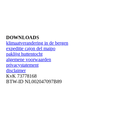
DOWNLOADS
klimaatverandering in de bergen
expeditie cajon del maipo
paklijst huttentocht
algemene voorwaarden
privacystatement
disclaimer
KvK 73778168
BTW-ID NL002047097B89