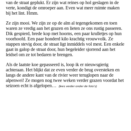
van de straat geplukt. Er zijn wat reines op hol geslagen in de
verte, kondigt de omroeper aan. Even wat meer ruimte maken
bij het lint. Hmm.
Ze zijn mooi. We zijn ze op de alm al tegengekomen en toen
waren ze vredig aan het grazen en lieten ze ons rustig passeren.
Dik gespierd, brede kop met hoorns, een paar krulletjes op hun
voorhoofd. Een paar honderd kilo krachtig vrouwvolk. Ze
stappen stevig door, de straat ligt inmiddels vol mest. Een enkele
gaat in galop de straat door, hun begeleider sjorrend aan het
leidsel om ze tot bedaren te brengen.
Als de laatste koe gepasseerd is, loop ik er nieuwsgierig
achteraan. Het blijkt dat ze even verder de brug oversteken en
langs de andere kant van de rivier weer teruglopen naar de
alpenwei! Ze mogen nog twee weken verder grazen voordat het
seizoen echt is afgelopen…
(lees verder onder de foto's)