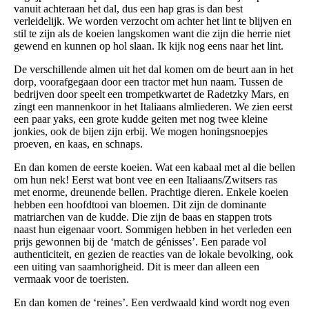
vanuit achteraan het dal, dus een hap gras is dan best
verleidelijk. We worden verzocht om achter het lint te blijven en
stil te zijn als de koeien langskomen want die zijn die herrie niet
gewend en kunnen op hol slaan. Ik kijk nog eens naar het lint.
De verschillende almen uit het dal komen om de beurt aan in het
dorp, voorafgegaan door een tractor met hun naam. Tussen de
bedrijven door speelt een trompetkwartet de Radetzky Mars, en
zingt een mannenkoor in het Italiaans almliederen. We zien eerst
een paar yaks, een grote kudde geiten met nog twee kleine
jonkies, ook de bijen zijn erbij. We mogen honingsnoepjes
proeven, en kaas, en schnaps.
En dan komen de eerste koeien. Wat een kabaal met al die bellen
om hun nek! Eerst wat bont vee en een Italiaans/Zwitsers ras
met enorme, dreunende bellen. Prachtige dieren. Enkele koeien
hebben een hoofdtooi van bloemen. Dit zijn de dominante
matriarchen van de kudde. Die zijn de baas en stappen trots
naast hun eigenaar voort. Sommigen hebben in het verleden een
prijs gewonnen bij de ‘match de génisses’. Een parade vol
authenticiteit, en gezien de reacties van de lokale bevolking, ook
een uiting van saamhorigheid. Dit is meer dan alleen een
vermaak voor de toeristen.
En dan komen de ‘reines’. Een verdwaald kind wordt nog even