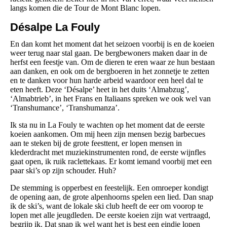
langs komen die de Tour de Mont Blanc lopen.
Désalpe La Fouly
En dan komt het moment dat het seizoen voorbij is en de koeien
weer terug naar stal gaan. De bergbewoners maken daar in de
herfst een feestje van. Om de dieren te eren waar ze hun bestaan
aan danken, en ook om de bergboeren in het zonnetje te zetten
en te danken voor hun harde arbeid waardoor een heel dal te
eten heeft. Deze ‘Désalpe’ heet in het duits ‘Almabzug’,
‘Almabtrieb’, in het Frans en Italiaans spreken we ook wel van
‘Transhumance’, ‘Transhumanza’.
Ik sta nu in La Fouly te wachten op het moment dat de eerste
koeien aankomen. Om mij heen zijn mensen bezig barbecues
aan te steken bij de grote feesttent, er lopen mensen in
klederdracht met muziekinstrumenten rond, de eerste wijnfles
gaat open, ik ruik raclettekaas. Er komt iemand voorbij met een
paar ski’s op zijn schouder. Huh?
De stemming is opperbest en feestelijk. Een omroeper kondigt
de opening aan, de grote alpenhoorns spelen een lied. Dan snap
ik de ski’s, want de lokale ski club heeft de eer om voorop te
lopen met alle jeugdleden. De eerste koeien zijn wat vertraagd,
begrijp ik. Dat snap ik wel want het is best een eindje lopen