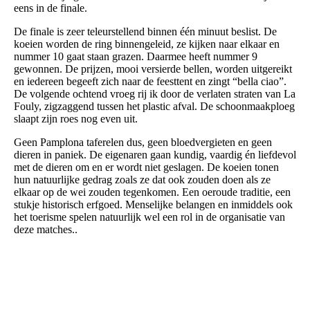
eens in de finale.
De finale is zeer teleurstellend binnen één minuut beslist. De
koeien worden de ring binnengeleid, ze kijken naar elkaar en
nummer 10 gaat staan grazen. Daarmee heeft nummer 9
gewonnen. De prijzen, mooi versierde bellen, worden uitgereikt
en iedereen begeeft zich naar de feesttent en zingt “bella ciao”.
De volgende ochtend vroeg rij ik door de verlaten straten van La
Fouly, zigzaggend tussen het plastic afval. De schoonmaakploeg
slaapt zijn roes nog even uit.
Geen Pamplona taferelen dus, geen bloedvergieten en geen
dieren in paniek. De eigenaren gaan kundig, vaardig én liefdevol
met de dieren om en er wordt niet geslagen. De koeien tonen
hun natuurlijke gedrag zoals ze dat ook zouden doen als ze
elkaar op de wei zouden tegenkomen. Een oeroude traditie, een
stukje historisch erfgoed. Menselijke belangen en inmiddels ook
het toerisme spelen natuurlijk wel een rol in de organisatie van
deze matches..