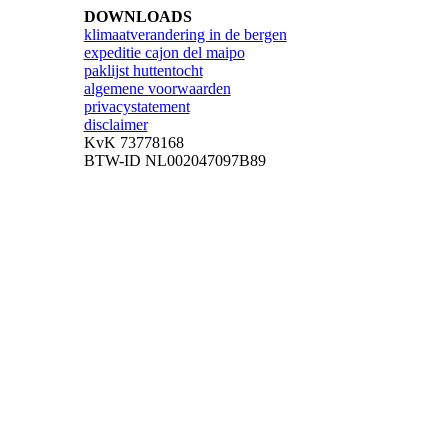
DOWNLOADS
klimaatverandering in de bergen
expeditie cajon del maipo
paklijst huttentocht
algemene voorwaarden
privacystatement
disclaimer
KvK 73778168
BTW-ID NL002047097B89