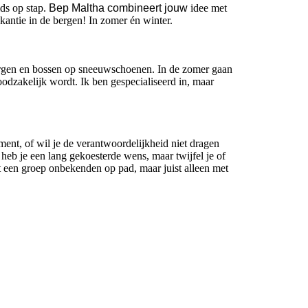
ds op stap.
Bep Maltha combineert j
ouw
idee met
akantie in de bergen! In zomer én winter.
ergen en bossen op sneeuwschoenen. In de zomer gaan
oodzakelijk wordt. Ik ben gespecialiseerd in, maar
ment, of wil je de verantwoordelijkheid niet dragen
heb je een lang gekoesterde wens, maar twijfel je of
et een groep onbekenden op pad, maar juist alleen met